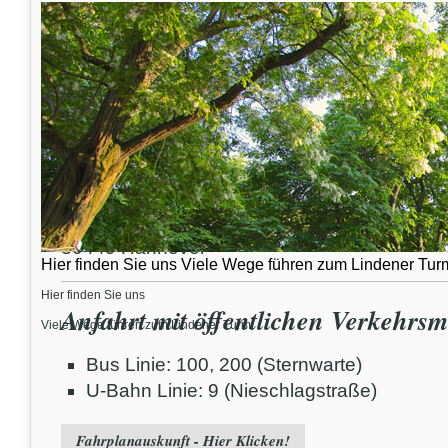
Lage und Anfahrt
Hier finden Sie uns...
Biergarten Lindener Turm
Am Lindener Berge 29a
30449 Hannover
Hier finden Sie uns Viele Wege führen zum Lindener Tur
Hier finden Sie uns
Anfahrt mit öffentlichen Verkehrsmi
Viele Wege führen zum Lindener Turm!
Bus Linie: 100, 200 (Sternwarte)
U-Bahn Linie: 9 (Nieschlagstraße)
Fahrplanauskunft - Hier Klicken!