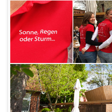
Rudi Schulte
Ich war am 1. Adventswochenende 2012 dort. Das Weihnachtsdorf ist 
Getränke waren sehr gut. Personal freundlich und hilfsbereit.
Start
Zurück
1
2
3
4
5
6
Weiter
Ende