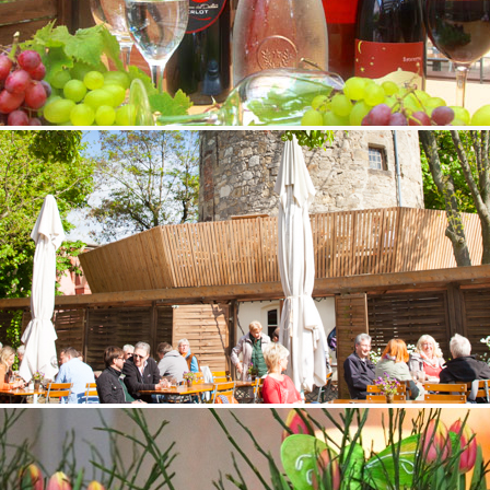
en Lindener
vage
entstehen
© 2023 - Biergarten Lindener Turm | Telefon:
Anmelden
Speisen & Getränke
r Nutzung unserer Dienste erklären Sie sich damit einverstande