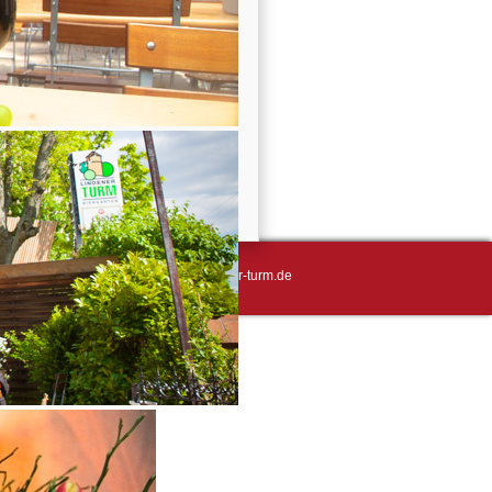
 0511 - 76355251 | E-Mail: info@lindener-turm.de
n, dass wir Cookies verwenden.