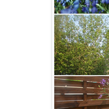
Mit den gesamten Erlösen des „W
Wirklichkeit werden lassen!
Wir sind jedem Einzeln dankbar für d
bald Alle die wunderbare Aussicht ins
Galerie
genießen können!
Dürfen wir auch auf Sie zählen
Herzlichst
Ihr Team vom Lindener Turm