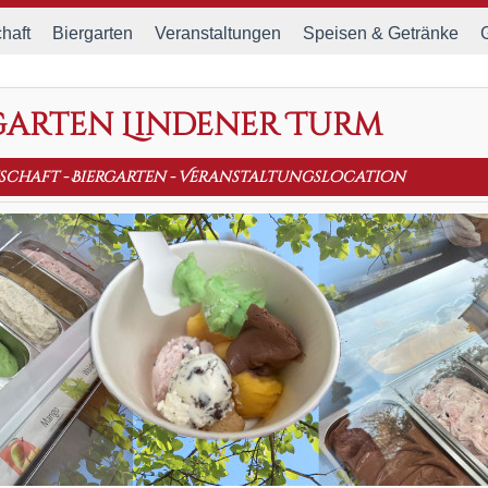
haft
Biergarten
Veranstaltungen
Speisen & Getränke
garten Lindener Turm
schaft
-
Biergarten
-
Veranstaltungslocation