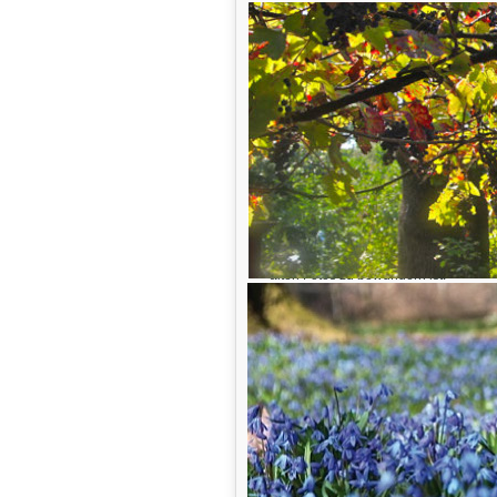
Lindener Turm
Als wir im Frühjahr 2011 den Biergar
ansatzweise eine vage Vorstellung da
Begeisterung, Ideen und Tatendrang!
Eine Idee, die uns total begeiste
Turm
histor
Wir werden dem
seine
alten Fotos zu bewundern ist.
Für die Finanzierung dieser einmalig
Lindener Biergartens, wertvolle Unt
friends“.
Werden Sie ein ganz besonder
gestalteten Wege-Stein. Unser
Initialen oder sogar Ihr Famili
bleibenden Platz in unseren H
welche
Müllerhaus bewundern -