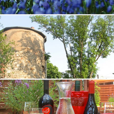
alk of friends“ können wir die Architekten-Pläne tatsächlich
ie Unterstützung und können es kaum erwarten, dass wir schon ganz
Turm-
 Grüne, bei gutem Wetter sogar bis zum Deister, von der
? Das wäre wahrhaftig zu schön!