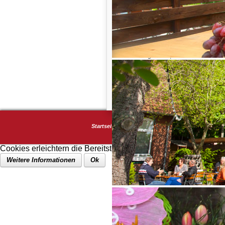
Walk of friends
Als wir im Frühjahr 2011 den Biergart
Turm übernommen haben, hatten wir
ehrlicherweise nur ansatzweise eine 
Vorstellung davon, was daraus alles 
würde.
Mehr erfahren...
Startseite
Impressum
Datenschutz
Turmkarte
Cookies erleichtern die Bereitstellung unserer Dienste. Mit de
Weitere Informationen
Ok