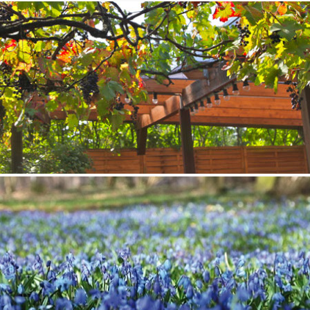
ten Lindener Turm übernommen haben, hatten wir ehrlicherweise nur
von, was daraus alles entstehen würde. Wir waren jedoch direkt voller
rt hat, wird nun tatsächlich umgesetzt:
ische Galerie im 1. Stock
wieder zurück geben - so wie sie auf den
en Terrasse benötigen wir weiterhin Ihre, liebe Freunde und Gäste des
„Walk of
erstützung und haben uns etwas einmaliges ausgedacht: Den
„Freund“
er
des Turms und erwerben Sie Ihren persönlich
 Steinmetz meißelt ganz nach Wunsch Ihren Namen, Ihre
enwappen in den Stein. Und Sie haben dann nicht nur einen
erzen… Einige Steine können Sie bereits auf dem Weg zum
r Platz würde Ihnen denn gefallen?
!