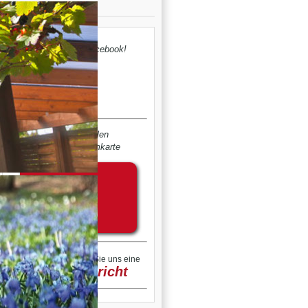
Der Turm bei Facebook!
bequem zahlen
...mit Ihrer Turmkarte
@
Schreiben Sie uns eine
Nachricht